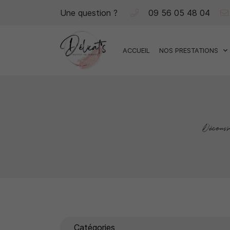
Une question ?
09 56 05 48 04
5 place du Tilleul
41330 La Chapelle Vendomoise
09 56 05 48 04
ACCUEIL
NOS PRESTATIONS
Découv
Adresse email de réception

Catégories