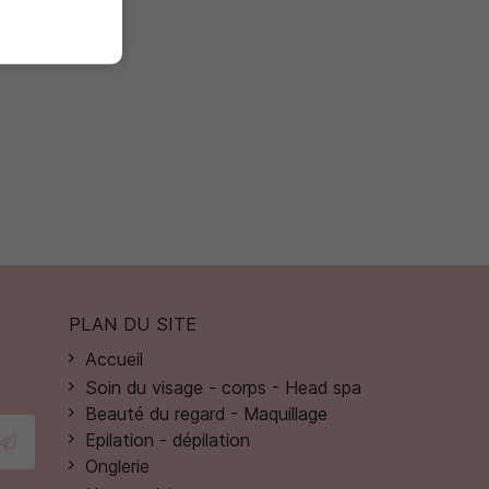
to
PLAN DU SITE
Accueil
Soin du visage - corps - Head spa
Beauté du regard - Maquillage
Epilation - dépilation
Onglerie