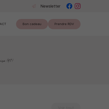
Newsletter
Bon cadeau
Prendre RDV
ACT
se (41)
Voir tout