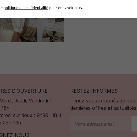
Agrandir la photo
Agrandir la pho
re
politique de confidentialité
pour en savoir plus.
IRES D'OUVERTURE
RESTEZ INFORMÉS
Mardi, Jeudi, Vendredi :
Tenez vous informés de nos
 18h
dernières offres et actualités
credi sur deux : 9h30- 18H
 : 9h-13h
IGNEZ-NOUS