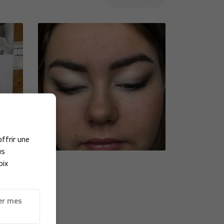
offrir une
us
oix
er mes